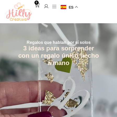
0
ES
Regalos que hablan por sí solos
3 ideas para sorprender
con un regalo único hecho
a mano