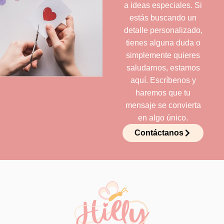
a ideas especiales. Si
estás buscando un
detalle personalizado,
tienes alguna duda o
simplemente quieres
saludarnos, estamos
aquí. Escríbenos y
haremos que tu
mensaje se convierta
en algo único.
Contáctanos