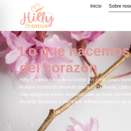
Inicio
Sobre nos
Lo que hacemos
del corazón
Hilly Creativa nació de la ilusión por crear cosas bonit
Aunque somos un proyecto joven, cada diseño, cada 
marcapáginas o vaso personalizado se hace con mim
encanta dar forma a ideas que reflejan a esencia de q