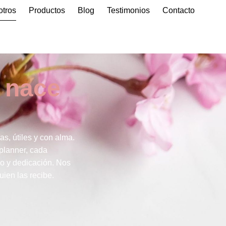
otros
Productos
Blog
Testimonios
Contacto
 nace
as, útiles y con alma.
planner, cada
o y dedicación. Nos
uien las recibe.