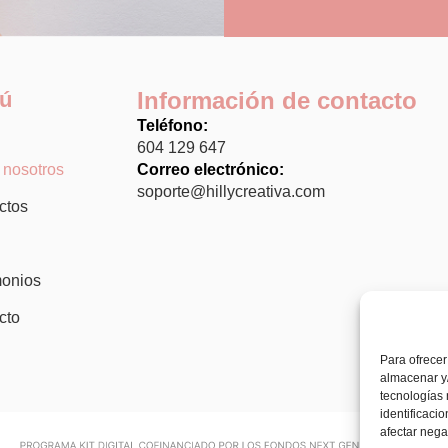
ú
Información de contacto
Teléfono:
604 129 647
 nosotros
Correo electrónico:
soporte@hillycreativa.com
ctos
monios
cto
Para ofrecer
almacenar y/
tecnologías
identificaci
afectar nega