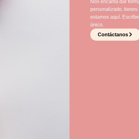
Nos encanta dar forma
personalizado, tienes
estamos aquí. Escríbe
único.
Contáctanos